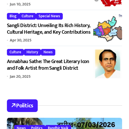
2025 – Dynamic Leaders.
Jun 10, 2025
Blog
Culture
Special News
Sangli District: Unveiling Its Rich History,
Cultural Heritage, and Key Contributions
Apr 30, 2025
Culture
History
News
Annabhau Sathe: The Great Literary Icon
and Folk Artist from Sangli District
Jan 20, 2025
Politics
News
Politics
Randhir Naik