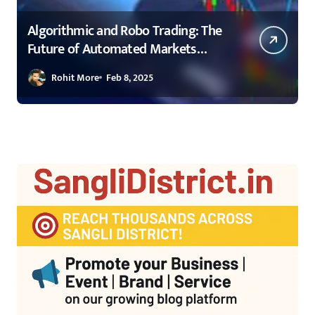
Algorithmic and Robo Trading: The
S
Future of Automated Markets
G
Sponsored by Infinity Wings
Rohit More
Feb 8, 2025
Trading