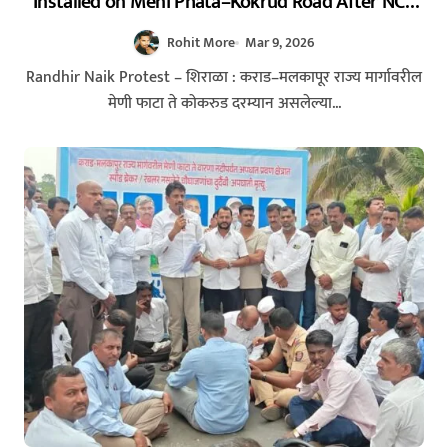
Installed on Meni Phata–Kokrud Road After NCP
Agitation – रणधीर नाईक यांच्या आंदोलनाला यश : मेणी
Rohit More
Mar 9, 2026
फाटा–कोकरुड मार्गावर गतिरोधक बसविण्यास सुरुवात
23/02/2026
Randhir Naik Protest – शिराळा : कराड–मलकापूर राज्य मार्गावरील
मेणी फाटा ते कोकरुड दरम्यान असलेल्या...