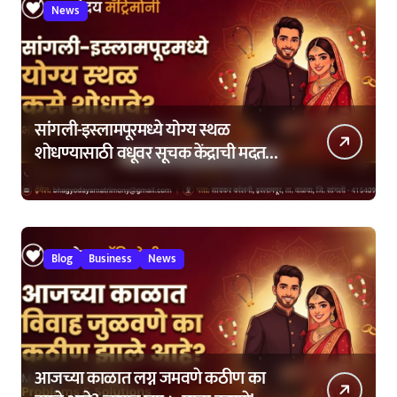
News
सांगली-इस्लामपूरमध्ये योग्य स्थळ
शोधण्यासाठी वधूवर सूचक केंद्राची मदत
कशी घ्यावी?
Blog
Business
News
आजच्या काळात लग्न जमवणे कठीण का