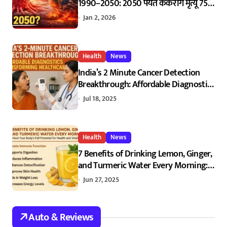
1990–2050: 2050 पर्यंत कर्करोग मृत्यू 75%
ने का वाढणार? | Global Cancer Burden
Jan 2, 2026
1990–2050: Why Cancer Deaths Are
Expected to Rise by 75%
Health
News
India’s 2 Minute Cancer Detection
Breakthrough: Affordable Diagnostics
Transforming Healthcare
Jul 18, 2025
Health
News
7 Benefits of Drinking Lemon, Ginger,
and Turmeric Water Every Morning:
Unlock Your Body’s Full Potential for
Jun 27, 2025
Health and Vitality
Auto & Reviews