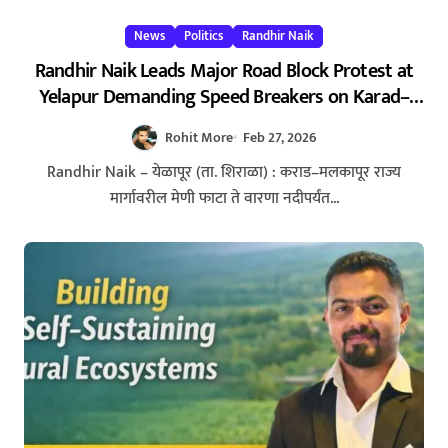
News
Politics
Randhir Naik
Randhir Naik Leads Major Road Block Protest at
Yelapur Demanding Speed Breakers on Karad–
Malkapur Highway – येळापूर येथे रास्ता रोको आंदोलन :
Rohit More
Feb 27, 2026
रणधीर नाईक यांच्या नेतृत्वाखाली नागरिकांचा संताप
Randhir Naik – येळापूर (ता. शिराळा) : कराड–मलकापूर राज्य
मार्गावरील मेणी फाटा ते वारणा नदीपर्यंत...