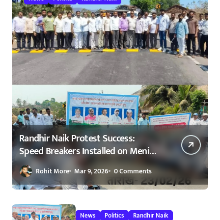
Randhir Naik Protest Success:
Speed Breakers Installed on Meni
Phata–Kokrud Road After NCP
Rohit More
Mar 9, 2026
0 Comments
Agitation – रणधीर नाईक यांच्या
आंदोलनाला यश : मेणी फाटा–कोकरुड
मार्गावर गतिरोधक बसविण्यास सुरुवात
23/02/2026
News
Politics
Randhir Naik