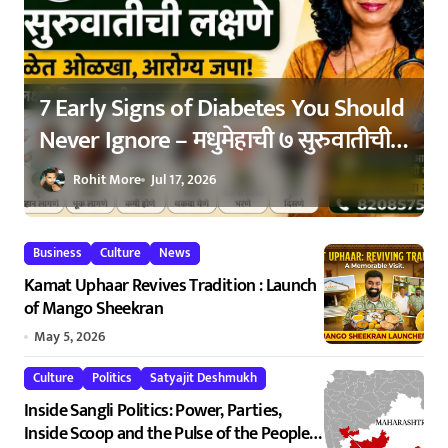
7 Early Signs of Diabetes You Should
स
Never Ignore – मधुमेहाची ७ सुरुवातीची
लक्षणे – वेळेत ओळखा, आरोग्य जपा
Rohit More
Jul 17, 2026
Business
Culture
News
Kamat Uphaar Revives Tradition : Launch
of Mango Sheekran
May 5, 2026
Culture
Politics
Satyajit Deshmukh
Inside Sangli Politics: Power, Parties,
Inside Scoop and the Pulse of the People