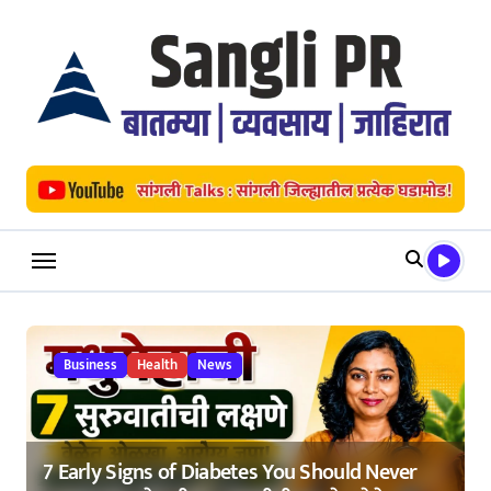
Skip
to
content
Business
Health
News
7 Early Signs of Diabetes You Should Never