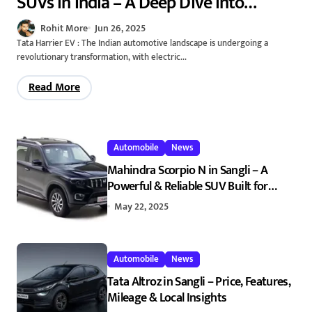
SUVs in India – A Deep Dive into
Positive Performance, Design,
Rohit More
Jun 26, 2025
Technology, and Market Impact 2025
Tata Harrier EV : The Indian automotive landscape is undergoing a
revolutionary transformation, with electric...
Read More
Automobile
News
Mahindra Scorpio N in Sangli – A
Powerful & Reliable SUV Built for
Every Journey
May 22, 2025
Automobile
News
Tata Altroz in Sangli – Price, Features,
Mileage & Local Insights