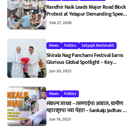
Randhir Naik Leads Major Road Block
Protest at Yelapur Demanding Speed
Breakers on Karad–Malkapur
Feb 27, 2026
Highway – येळापूर येथे रास्ता रोको
आंदोलन : रणधीर नाईक यांच्या नेतृत्वाखाली
नागरिकांचा संताप
News
Politics
Satyajit Deshmukh
Shirala Nag Panchami Festival Earns
Glorious Global Spotlight – Key
Demands Confidently Presented to
Jun 20, 2025
Amit Shah 2025
News
Politics
संकल्प जाधव – तरुणाईचा आवाज, ग्रामीण
महाराष्ट्राचा नवा चेहरा – Sankalp Jadhav –
The Positive Voice of Youth and Rural
Jun 19, 2025
Maharashtra’s Rising Powerful
Political Force 2025