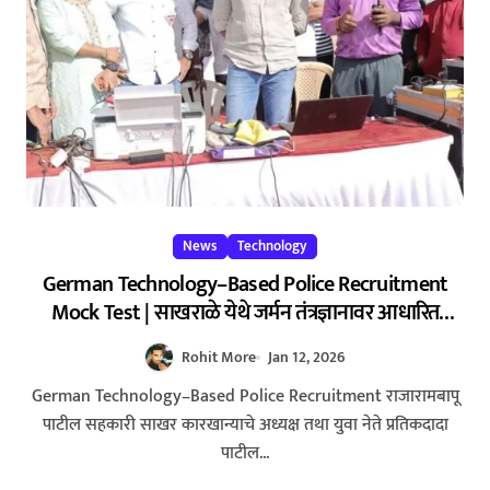
News
Technology
German Technology–Based Police Recruitment
Mock Test | साखराळे येथे जर्मन तंत्रज्ञानावर आधारित
पोलीस भरती सराव स्पर्धा : 1200 हून अधिक युवक-युवतींचा
Rohit More
Jan 12, 2026
सहभाग, ग्रामीण तरुणांमध्ये आत्मविश्वासाचा नवा संचार |
Powerful Event
German Technology–Based Police Recruitment राजारामबापू
पाटील सहकारी साखर कारखान्याचे अध्यक्ष तथा युवा नेते प्रतिकदादा
पाटील...