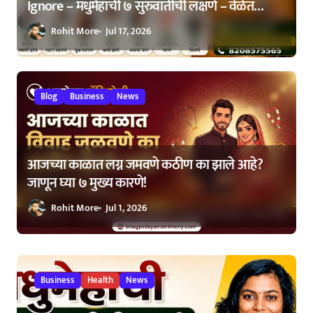
Ignore – मधुमेहाची ७ सुरुवातीची लक्षणे – वेळेत
ओळखा, आरोग्य जपा
Rohit More
Jul 17, 2026
Blog
Business
News
आजच्या काळात लग्न जमवणे कठीण का झाले आहे?
जाणून घ्या ७ मुख्य कारणे!
Rohit More
Jul 1, 2026
Business
Health
News