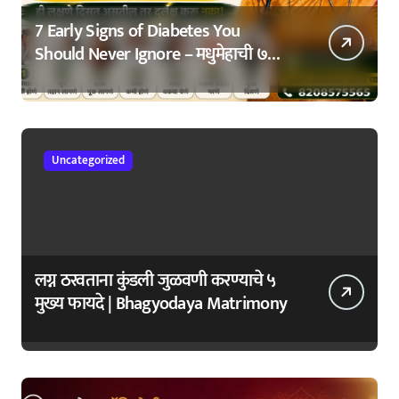
7 Early Signs of Diabetes You
Should Never Ignore – मधुमेहाची ७
सुरुवातीची लक्षणे – वेळेत ओळखा, आरोग्य
जपा
Uncategorized
लग्न ठरवताना कुंडली जुळवणी करण्याचे ५
मुख्य फायदे | Bhagyodaya Matrimony