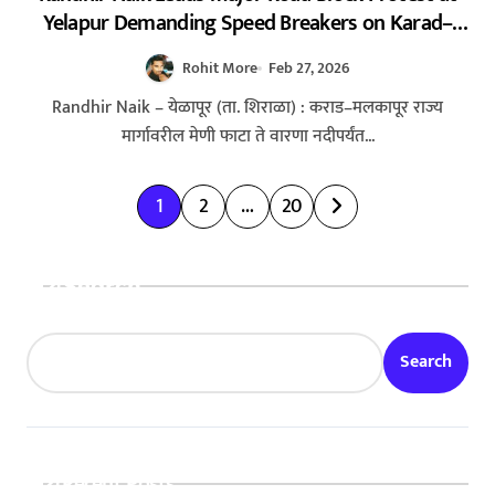
Yelapur Demanding Speed Breakers on Karad–
Malkapur Highway – येळापूर येथे रास्ता रोको आंदोलन :
Rohit More
Feb 27, 2026
रणधीर नाईक यांच्या नेतृत्वाखाली नागरिकांचा संताप
Randhir Naik – येळापूर (ता. शिराळा) : कराड–मलकापूर राज्य
मार्गावरील मेणी फाटा ते वारणा नदीपर्यंत...
P
1
2
…
20
o
s
Search
t
s
Search
p
a
g
Recent Posts
i