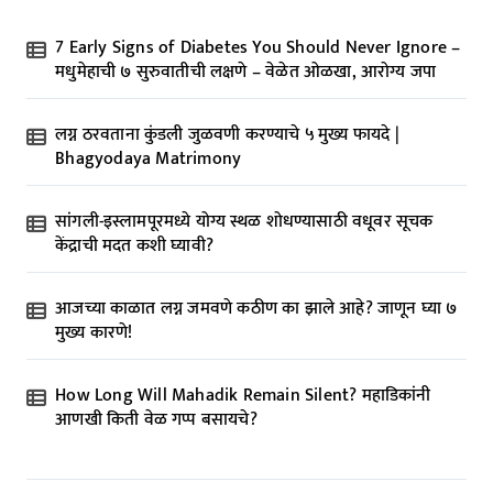
n
7 Early Signs of Diabetes You Should Never Ignore –
a
मधुमेहाची ७ सुरुवातीची लक्षणे – वेळेत ओळखा, आरोग्य जपा
t
लग्न ठरवताना कुंडली जुळवणी करण्याचे ५ मुख्य फायदे |
i
Bhagyodaya Matrimony
o
n
सांगली-इस्लामपूरमध्ये योग्य स्थळ शोधण्यासाठी वधूवर सूचक
केंद्राची मदत कशी घ्यावी?
आजच्या काळात लग्न जमवणे कठीण का झाले आहे? जाणून घ्या ७
मुख्य कारणे!
How Long Will Mahadik Remain Silent? महाडिकांनी
आणखी किती वेळ गप्प बसायचे?