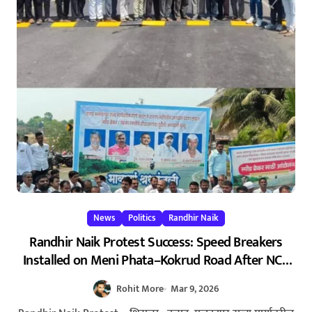
News
Politics
Randhir Naik
Randhir Naik Protest Success: Speed Breakers
Installed on Meni Phata–Kokrud Road After NCP
Agitation – रणधीर नाईक यांच्या आंदोलनाला यश : मेणी
Rohit More
Mar 9, 2026
फाटा–कोकरुड मार्गावर गतिरोधक बसविण्यास सुरुवात