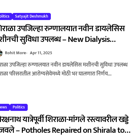
olitics
Satyajit Deshmukh
िराळा उपजिल्हा रुग्णालयात नवीन डायलेसिस
शीनची सुविधा उपलब्ध – New Dialysis
achines Installed at Shirala Sub-District
Rohit More
Apr 11, 2025
ospital
राळा परिसरातील आरोग्यसेवेमध्ये मोठी भर घालणारा निर्णय...
ews
Politics
रक्षनाथ यात्रेपूर्वी शिराळा-मांगले रस्त्यावरील खड्डे
ुजवले – Potholes Repaired on Shirala to