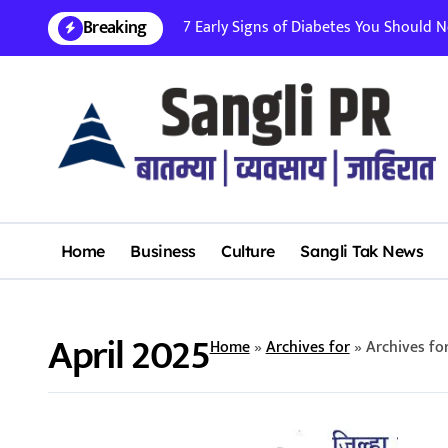
Skip
Breaking
7 Early Signs of Diabetes You Should Nev
to
content
Home
Business
Culture
Sangli Tak News
April 2025
Home
»
Archives for
»
Archives fo