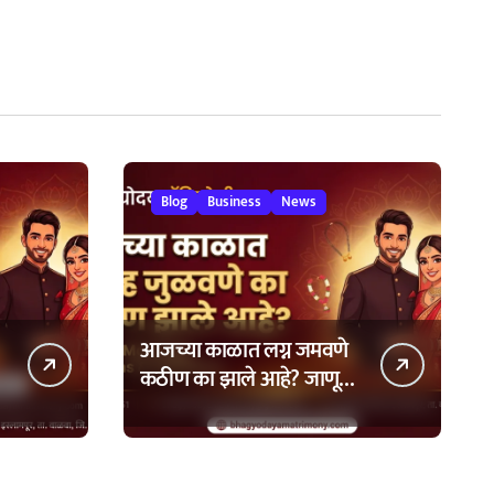
Blog
Business
News
आजच्या काळात लग्न जमवणे
कठीण का झाले आहे? जाणून
घ्या ७ मुख्य कारणे!