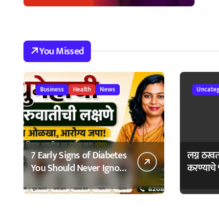
You Missed
Business
Health
News
Uncateg
7 Early Signs of Diabetes
लग्न ठरव
You Should Never Ignore
करण्याचे 
– मधुमेहाची ७ सुरुवातीची
Bhagyo
लक्षणे – वेळेत ओळखा,
आरोग्य जपा