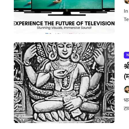
In a world where entertainment meets innovation, A3
Te
N
श्
(
भारताच्या हिमालयापासून ते रामेश्वपर्यंत या संपूर्ण भारत वर्षांवर प्रभाव
टा