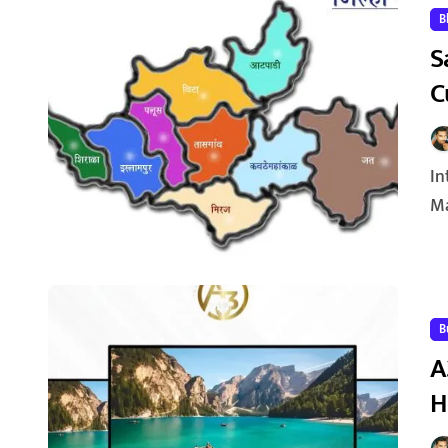
B
S
C
Introduction Nestled in the southwestern part of
Ma
B
A
H