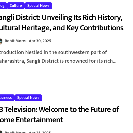
log
Culture
Special News
angli District: Unveiling Its Rich History,
ultural Heritage, and Key Contributions
Rohit More
Apr 30, 2025
harashtra, Sangli District is renowned for its rich...
usiness
Special News
3 Television: Welcome to the Future of
ome Entertainment
Rohit More
Apr 25, 2025