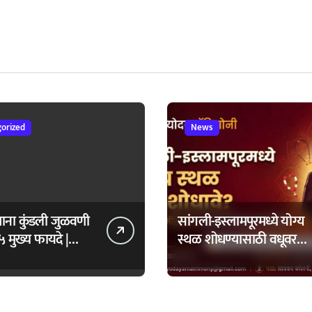
orized
News
ताना कुंडली जुळवणी
सांगली-इस्लामपूरमध्ये योग्य
५ मुख्य फायदे |
स्थळ शोधण्यासाठी वधूवर
daya Matrimony
सूचक केंद्राची मदत कशी
घ्यावी?