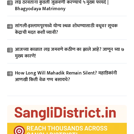
t
लग्न ठरवताना कुंडली जुळवणी करण्याचे ५ मुख्य फायदे |
i
Bhagyodaya Matrimony
o
सांगली-इस्लामपूरमध्ये योग्य स्थळ शोधण्यासाठी वधूवर सूचक
n
केंद्राची मदत कशी घ्यावी?
आजच्या काळात लग्न जमवणे कठीण का झाले आहे? जाणून घ्या ७
मुख्य कारणे!
How Long Will Mahadik Remain Silent? महाडिकांनी
आणखी किती वेळ गप्प बसायचे?