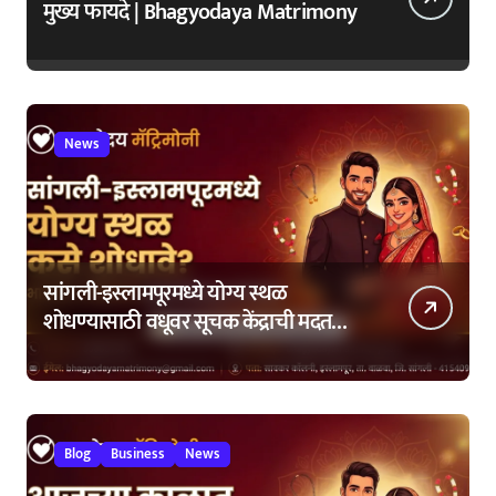
मुख्य फायदे | Bhagyodaya Matrimony
News
सांगली-इस्लामपूरमध्ये योग्य स्थळ
शोधण्यासाठी वधूवर सूचक केंद्राची मदत
कशी घ्यावी?
Blog
Business
News