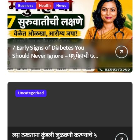
Business
Health
News
7 Early Signs of Diabetes You
Should Never Ignore – मधुमेहाची ७
सुरुवातीची लक्षणे – वेळेत ओळखा, आरोग्य
जपा
Uncategorized
लग्न ठरवताना कुंडली जुळवणी करण्याचे ५