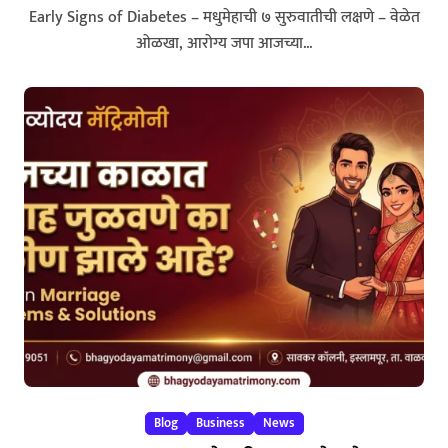
Early Signs of Diabetes – मधुमेहाची ७ सुरुवातीची लक्षणे – वेळेत
ओळखा, आरोग्य जपा आजच्या...
Blog
Business
News