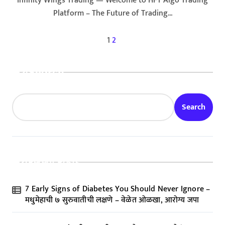
Infinity Wings Trading — Welcome to HFT Algo Trading
Platform – The Future of Trading...
P
1
2
o
s
Search
t
s
Search
p
a
g
Recent Posts
i
n
7 Early Signs of Diabetes You Should Never Ignore –
मधुमेहाची ७ सुरुवातीची लक्षणे – वेळेत ओळखा, आरोग्य जपा
a