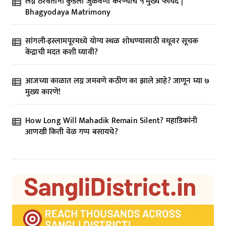
लग्न ठरवताना कुंडली जुळवणी करण्याचे ५ मुख्य फायदे |
Bhagyodaya Matrimony
सांगली-इस्लामपूरमध्ये योग्य स्थळ शोधण्यासाठी वधूवर सूचक
केंद्राची मदत कशी घ्यावी?
आजच्या काळात लग्न जमवणे कठीण का झाले आहे? जाणून घ्या ७
मुख्य कारणे!
How Long Will Mahadik Remain Silent? महाडिकांनी
आणखी किती वेळ गप्प बसायचे?