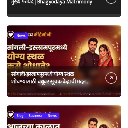
मुख्य फायदे | Bhagyodaya Matrimony
News
सांगली-इस्लामपूरमध्ये योग्य स्थळ
शोधण्यासाठी वधूवर सूचक केंद्राची मदत
कशी घ्यावी?
Blog
Business
News