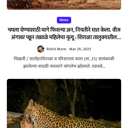
News
चपला घेण्यासाठी मागे फिरल्या अन, नियतीने घात केला. वीज
अंगावर पडून तडवळे महिलेचा मृत्यू : शिराळा तालुक्यातील
घटना – Lightning Strike Kills Woman in Shirala
Rohit More
Mar 26, 2025
Amid Heavy Storm
चिखली / वार्ताहरशिराळा व परिसराला काल (ता. 25) सायंकाळी
झालेल्या वादळी पावसाने चांगलेच झोडपले. तडवळे...