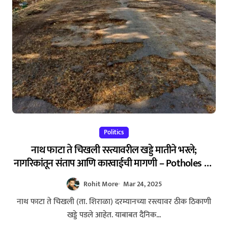
Politics
नाथ फाटा ते चिखली रस्त्यावरील खड्डे मातीने भरले;
नागरिकांतून संताप आणि कारवाईची मागणी – Potholes on
Nath Phata to Chikhali Road: A Strange Solution
Rohit More
Mar 24, 2025
Sparks Public Outcry
नाथ फाटा ते चिखली (ता. शिराळा) दरम्यानच्या रस्त्यावर ठीक ठिकाणी
खड्डे पडले आहेत. याबाबत दैनिक...