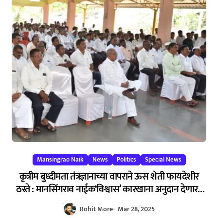
Mansingrao Naik
News
Politics
Special News
कृत्रीम बुध्दीमता तंत्रज्ञानाच्या वापराने ऊस शेती फायदेशीर
ठरते : मानसिंगराव नाईक‘विश्वास’ कारखाना अनुदान देणार :
चिखलीत स्मार्ट शेतकरी संमेलनात घोषणा – AI Technology
Rohit More
Mar 28, 2025
Boosts Sugarcane Farming: Manasingrao Naik