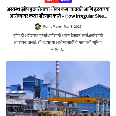
Health
News
अस्वस्थ झोप हृदयरोगाचा धोका कसा वाढवते आणि हृदयाच्या
आरोग्यावर कसा परिणाम करते – How Irregular Sleep
Increases Your Risk of Heart Disease and Affects
Rohit More
Mar 8, 2025
Cardiovascular Health
झोप ही शरीराच्या पुनर्बांधणीसाठी आणि दैनंदिन कार्यक्षमतेसाठी
आवश्यक असते. ती हृदयाच्या आरोग्यासाठीही महत्त्वाची भूमिका
बजावते,...