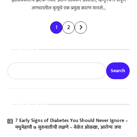
हृदयविकाराचे झटके गंभीर आणि जीवघेणे असतात, म्हणूनच ते संपूर्ण
जगभरातील मृत्यूचे एक प्रमुख कारण मानले...
P
1
2
o
s
Search
t
s
Search
p
a
g
Recent Posts
i
n
7 Early Signs of Diabetes You Should Never Ignore –
a
मधुमेहाची ७ सुरुवातीची लक्षणे – वेळेत ओळखा, आरोग्य जपा