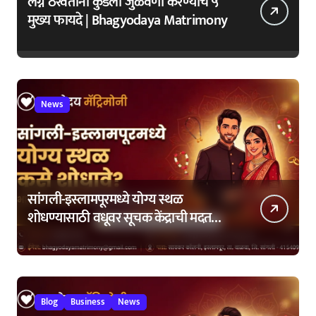
लग्न ठरवताना कुंडली जुळवणी करण्याचे ५
मुख्य फायदे | Bhagyodaya Matrimony
News
सांगली-इस्लामपूरमध्ये योग्य स्थळ
शोधण्यासाठी वधूवर सूचक केंद्राची मदत
कशी घ्यावी?
Blog
Business
News