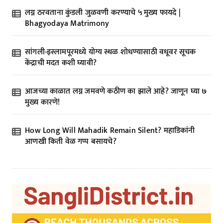
t
लग्न ठरवताना कुंडली जुळवणी करण्याचे ५ मुख्य फायदे |
i
Bhagyodaya Matrimony
o
n
सांगली-इस्लामपूरमध्ये योग्य स्थळ शोधण्यासाठी वधूवर सूचक
केंद्राची मदत कशी घ्यावी?
आजच्या काळात लग्न जमवणे कठीण का झाले आहे? जाणून घ्या ७
मुख्य कारणे!
How Long Will Mahadik Remain Silent? महाडिकांनी
आणखी किती वेळ गप्प बसायचे?