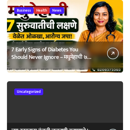
Business
Health
News
7 Early Signs of Diabetes You
Should Never Ignore – मधुमेहाची ७
सुरुवातीची लक्षणे – वेळेत ओळखा, आरोग्य
जपा
Uncategorized