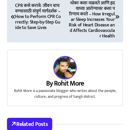
धोका कसा वाढवते आणि हृद
o
CPR कसे करावे: जीवन वाच
याच्या आरोग्यावर कसा प
वण्यासाठी संपूर्ण मार्गदर्शक –
रिणाम करते – How Irregul
s
How to Perform CPR Co
ar Sleep Increases Your
rrectly: Step-by-Step Gu
Risk of Heart Disease an
ide to Save Lives
t
d Affects Cardiovascula
r Health
n
a
v
i
By
Rohit More
g
Rohit More is a passionate blogger who writes about the people,
culture, and progress of Sangli district.
a
t
Related Posts
i