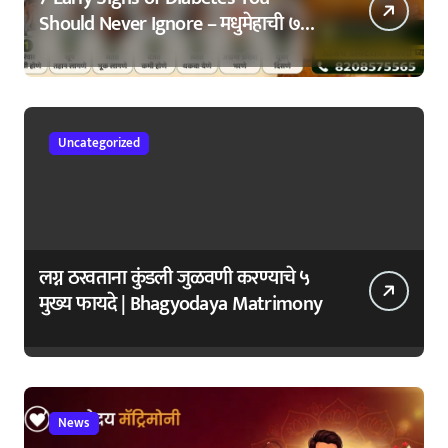
Should Never Ignore – मधुमेहाची ७
सुरुवातीची लक्षणे – वेळेत ओळखा, आरोग्य
जपा
Uncategorized
लग्न ठरवताना कुंडली जुळवणी करण्याचे ५
मुख्य फायदे | Bhagyodaya Matrimony
News