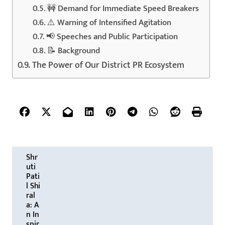
🚧 Demand for Immediate Speed Breakers
⚠️ Warning of Intensified Agitation
📢 Speeches and Public Participation
📝 Background
The Power of Our District PR Ecosystem
P
Shr
o
uti
Pati
s
l Shi
ral
t
a: A
n In
n
spir