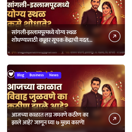
सांगली-इस्लामपूरमध्ये योग्य स्थळ
शोधण्यासाठी वधूवर सूचक केंद्राची मदत
कशी घ्यावी?
Blog
Business
News
आजच्या काळात लग्न जमवणे कठीण का
झाले आहे? जाणून घ्या ७ मुख्य कारणे!