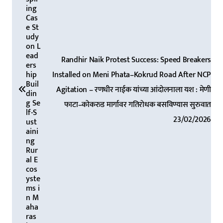
a
ing
Cas
v
e St
udy
i
on L
ead
g
Randhir Naik Protest Success: Speed Breakers
ers
a
hip
Installed on Meni Phata–Kokrud Road After NCP
Buil
Agitation – रणधीर नाईक यांच्या आंदोलनाला यश : मेणी
t
din
g Se
फाटा–कोकरुड मार्गावर गतिरोधक बसविण्यास सुरुवात
i
lf-S
23/02/2026
ust
o
aini
n
ng
Rur
al E
cos
yste
ms i
n M
aha
ras