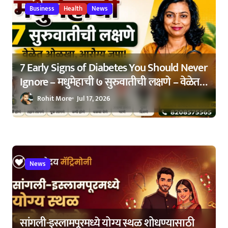
Business
Health
News
7 Early Signs of Diabetes You Should Never
Ignore – मधुमेहाची ७ सुरुवातीची लक्षणे – वेळेत
ओळखा, आरोग्य जपा
Rohit More
Jul 17, 2026
News
सांगली-इस्लामपूरमध्ये योग्य स्थळ शोधण्यासाठी