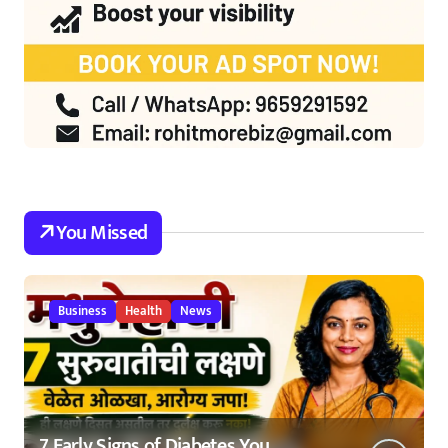
You Missed
Business
Health
News
7 Early Signs of Diabetes You