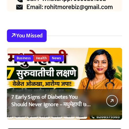
You Missed
Business
Health
News
7 Early Signs of Diabetes You
Should Never Ignore – मधुमेहाची ७
सुरुवातीची लक्षणे – वेळेत ओळखा, आरोग्य
जपा