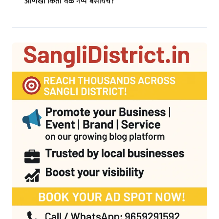
आणखी किती वेळ गप्प बसायचे?