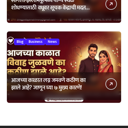
सांगली-इस्लामपूरमध्ये योग्य स्थळ
शोधण्यासाठी वधूवर सूचक केंद्राची मदत
कशी घ्यावी?
Blog
Business
News
आजच्या काळात लग्न जमवणे कठीण का
झाले आहे? जाणून घ्या ७ मुख्य कारणे!