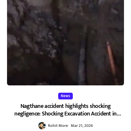
News
Nagthane accident highlights shocking
negligence: Shocking Excavation Accident in
Nagthane – निष्काळजी खोदकामाचा बळी! नागठाणे येथे
Rohit More
Mar 21, 2026
धक्कादायक अपघात