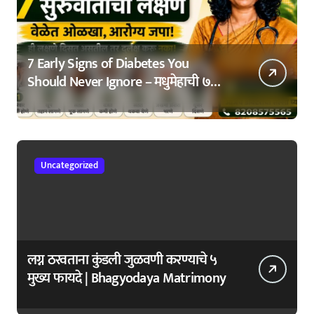
7 Early Signs of Diabetes You
Should Never Ignore – मधुमेहाची ७
सुरुवातीची लक्षणे – वेळेत ओळखा, आरोग्य
जपा
Uncategorized
लग्न ठरवताना कुंडली जुळवणी करण्याचे ५
मुख्य फायदे | Bhagyodaya Matrimony