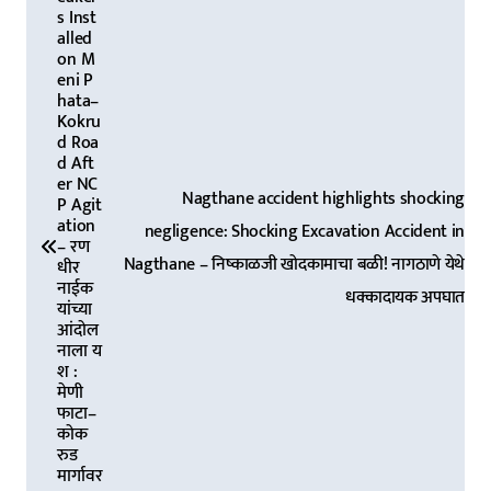
a
s Inst
alled
v
on M
eni P
i
hata–
Kokru
g
d Roa
a
d Aft
er NC
t
Nagthane accident highlights shocking
P Agit
ation
negligence: Shocking Excavation Accident in
i
– रण
Nagthane – निष्काळजी खोदकामाचा बळी! नागठाणे येथे
धीर
o
नाईक
धक्कादायक अपघात
n
यांच्या
आंदोल
नाला य
श :
मेणी
फाटा–
कोक
रुड
मार्गावर