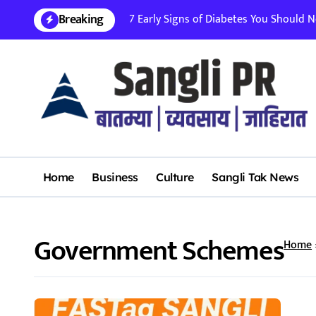
Skip
Breaking
7 Early Signs of Diabetes You Should Nev
to
content
Home
Business
Culture
Sangli Tak News
Government Schemes
Home