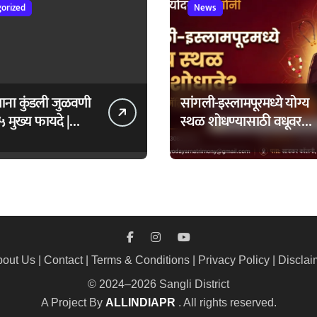
orized
News
ताना कुंडली जुळवणी
सांगली-इस्लामपूरमध्ये योग्य
५ मुख्य फायदे |
स्थळ शोधण्यासाठी वधूवर
daya Matrimony
सूचक केंद्राची मदत कशी
घ्यावी?
out Us
|
Contact
|
Terms & Conditions
|
Privacy Policy
|
Disclai
© 2024–2026 Sangli District
A Project By
ALLINDIAPR
. All rights reserved.