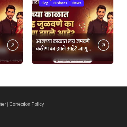
Blog
Business
News
आजच्या काळात लग्न जमवणे
कठीण का झाले आहे? जाणून
घ्या ७ मुख्य कारणे!
mer
|
Correction Policy