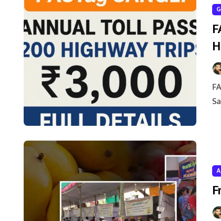
G
F
H
FASTag Sangli : 🚘 What Is the FASTag Annual Toll Pass for
Sa
A
F