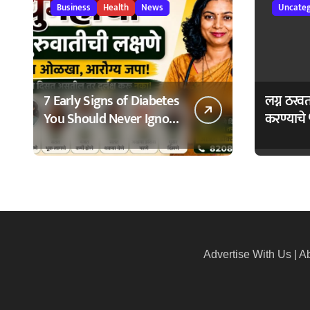
Business
Health
News
Uncateg
7 Early Signs of Diabetes
लग्न ठरव
You Should Never Ignore
करण्याचे 
– मधुमेहाची ७ सुरुवातीची
Bhagyo
लक्षणे – वेळेत ओळखा,
आरोग्य जपा
Advertise With Us
|
Ab