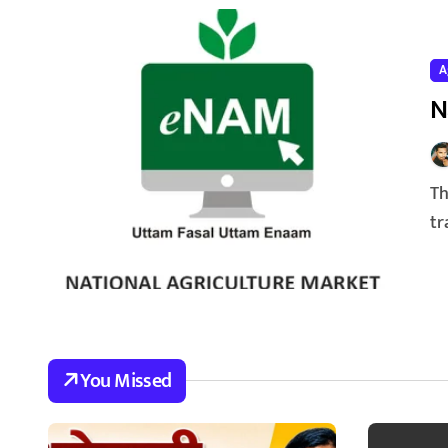
A
N
The National Agriculture Market, or e-NAM, is an online
tr
You Missed