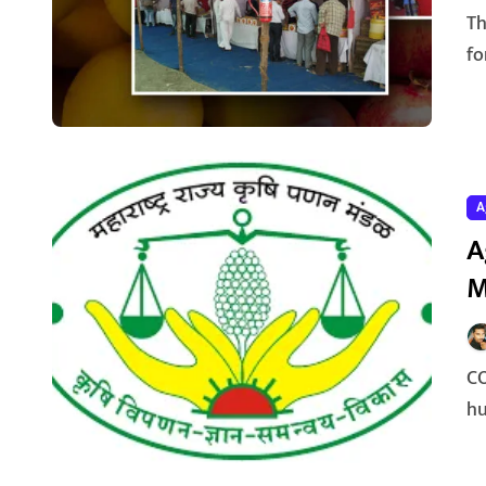
The scheme is being implemented to organize festivals
fo
A
A
M
CONCEPT OF THE SCHEME: In harvesting season there is a
hu