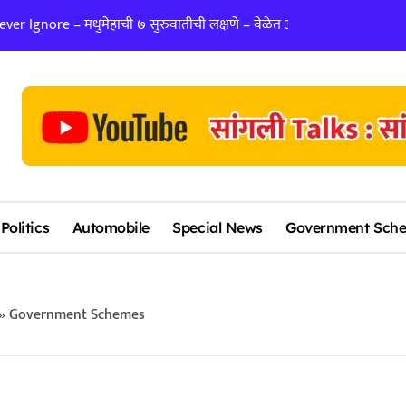
er Ignore – मधुमेहाची ७ सुरुवातीची लक्षणे – वेळेत ओळखा, आरोग्य जपा
लग्न ठरवताना कुंडल
Politics
Automobile
Special News
Government Sch
»
Government Schemes