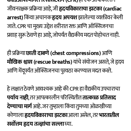
जीवनरक्षक प्रक्रिया आहे, जी
हृदयविकाराचा झटका (cardiac
arrest)
किंवा अचानक
हृदय अपयश
झालेल्या व्यक्तीवर केली
जाते. CPR चा मुख्य उद्देश शरीरात रक्त आणि ऑक्सिजनचा
प्रवाह सुरू ठेवणे हा आहे, जोपर्यंत वैद्यकीय मदत पोहोचत नाही.
ही प्रक्रिया
छाती दाबणे (chest compressions)
आणि
मौखिक श्वास (rescue breaths)
यांचे संयोजन असते, जे हृदय
आणि मेंदूपर्यंत ऑक्सिजनचा पुरवठा करण्यास मदत करते.
हे लक्षात ठेवणे आवश्यक आहे की CPR हा वैद्यकीय उपचाराचा
पर्याय नाही
, तर आपत्कालीन परिस्थितीत
तात्काळ प्रतिसाद
देण्याचा मार्ग
आहे. जर तुम्हाला किंवा तुमच्या ओळखीच्या
कोणाला
हृदयविकाराचा झटका
आला असेल, तर
भारतातील
सर्वोत्तम हृदय तज्ज्ञांचा सल्ला
घ्या.