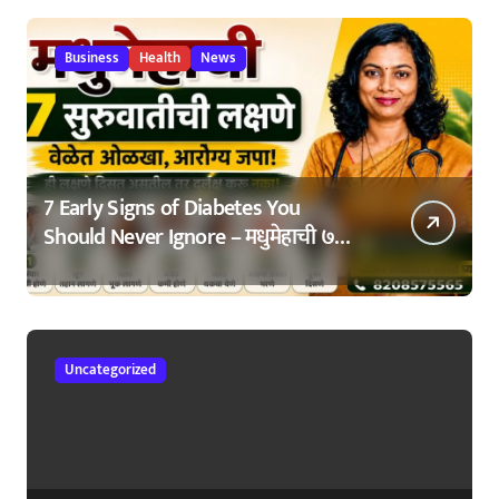
Business
Health
News
7 Early Signs of Diabetes You
Should Never Ignore – मधुमेहाची ७
सुरुवातीची लक्षणे – वेळेत ओळखा, आरोग्य
जपा
Uncategorized