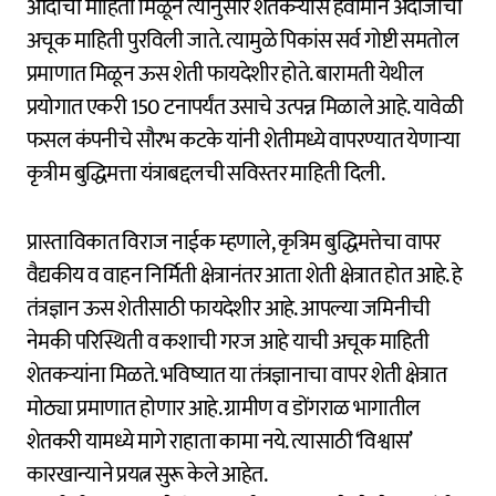
आदीची माहिती मिळून त्यानुसार शेतकऱ्यास हवामान अंदाजाची
अचूक माहिती पुरविली जाते. त्यामुळे पिकांस सर्व गोष्टी समतोल
प्रमाणात मिळून ऊस शेती फायदेशीर होते. बारामती येथील
प्रयोगात एकरी 150 टनापर्यंत उसाचे उत्पन्न मिळाले आहे. यावेळी
फसल कंपनीचे सौरभ कटके यांनी शेतीमध्ये वापरण्यात येणाऱ्या
कृत्रीम बुद्धिमत्ता यंत्राबद्दलची सविस्तर माहिती दिली.
प्रास्ताविकात विराज नाईक म्हणाले, कृत्रिम बुद्धिमत्तेचा वापर
वैद्यकीय व वाहन निर्मिती क्षेत्रानंतर आता शेती क्षेत्रात होत आहे. हे
तंत्रज्ञान ऊस शेतीसाठी फायदेशीर आहे. आपल्या जमिनीची
नेमकी परिस्थिती व कशाची गरज आहे याची अचूक माहिती
शेतकऱ्यांना मिळते. भविष्यात या तंत्रज्ञानाचा वापर शेती क्षेत्रात
मोठ्या प्रमाणात होणार आहे. ग्रामीण व डोंगराळ भागातील
शेतकरी यामध्ये मागे राहाता कामा नये. त्यासाठी ‘विश्वास’
कारखान्याने प्रयत्न सुरू केले आहेत.