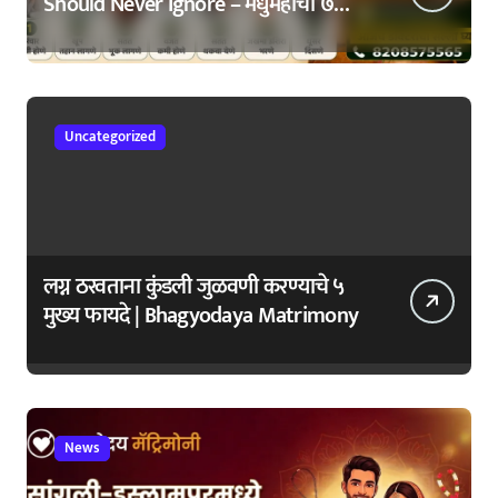
Should Never Ignore – मधुमेहाची ७
सुरुवातीची लक्षणे – वेळेत ओळखा, आरोग्य
जपा
Uncategorized
लग्न ठरवताना कुंडली जुळवणी करण्याचे ५
मुख्य फायदे | Bhagyodaya Matrimony
News