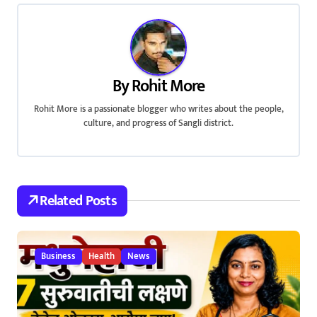
t
n
a
By
Rohit More
v
Rohit More is a passionate blogger who writes about the people,
culture, and progress of Sangli district.
i
g
a
Related Posts
t
i
Business
Health
News
o