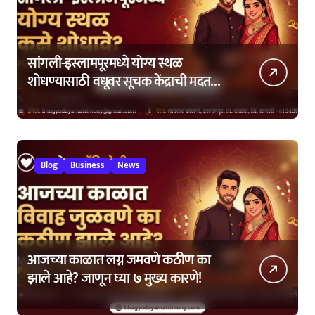
सांगली-इस्लामपूरमध्ये योग्य स्थळ
शोधण्यासाठी वधूवर सूचक केंद्राची मदत
कशी घ्यावी?
Blog
Business
News
आजच्या काळात लग्न जमवणे कठीण का
झाले आहे? जाणून घ्या ७ मुख्य कारणे!