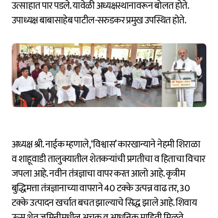
उत्साहात पार पडले. यावेळी अध्यक्षस्थानावरून बोलत होते.
उपाध्यक्ष बाबासाहेब पाटील-सरुडकर प्रमुख उपस्थित होते.
अध्यक्ष श्री. नाईक म्हणाले, ‘विश्वास’ कारखान्याने नेहमी शिराळा
व शाहूवाडी तालुक्यातील शेतकऱ्यांची प्रगतीचा व हिताचा विचार
जपला आहे. नवीन तंत्रज्ञाचा वापर करत आलो आहे. कृत्रीम
बुद्धिमत्ता तंत्रज्ञानाच्या वापराने 40 टक्के उत्पन्न वाढ तर, 30
टक्के उत्पादन खर्चात बचत झाल्याचे सिद्ध झाले आहे. शिवाय
ऊस शेत जमिनीमधील अचूक व आधुनिक माहिती मिळते.