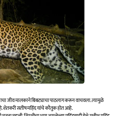
्र्याचा जीव मालकाने बिबट्याचा पाठलाग करून वाचवला. त्यामुळे
हे. शेतकरी सतीष महिंद यांचे कौतुक होत आहे.
स ही घटना घडली. शिरशीचा भाग असलेल्या महिंदवाडी येथे सतीश महिंद