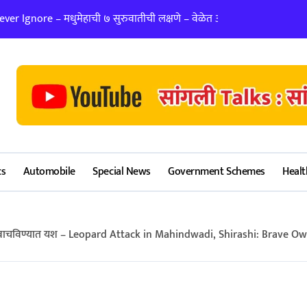
er Ignore – मधुमेहाची ७ सुरुवातीची लक्षणे – वेळेत ओळखा, आरोग्य जपा
लग्न ठरवताना कुंडल
cs
Automobile
Special News
Government Schemes
Healt
र्याला वाचविण्यात यश – Leopard Attack in Mahindwadi, Shirashi: Brave