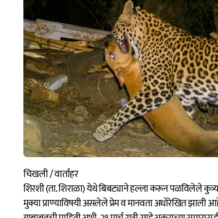
चिखली / वार्ताहर
शिरशी (ता. शिराळा) येथे बिबट्याने हल्ला करून पळविलेले कुत
मुक्या प्राण्याविषयी असलेले प्रेम व मानवता अधोरेखित झाली आ
याबाबतची माहिती अशी, २१ मार्च रात्री साडे अकराच्या सुमारा