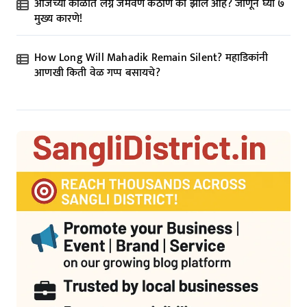
आजच्या काळात लग्न जमवणे कठीण का झाले आहे? जाणून घ्या ७
मुख्य कारणे!
How Long Will Mahadik Remain Silent? महाडिकांनी
आणखी किती वेळ गप्प बसायचे?