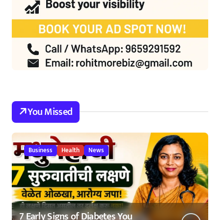
You Missed
Business
Health
News
7 Early Signs of Diabetes You