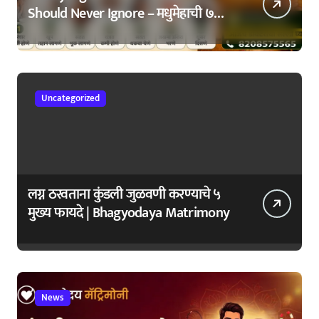
Should Never Ignore – मधुमेहाची ७
सुरुवातीची लक्षणे – वेळेत ओळखा, आरोग्य
जपा
Uncategorized
लग्न ठरवताना कुंडली जुळवणी करण्याचे ५
मुख्य फायदे | Bhagyodaya Matrimony
News