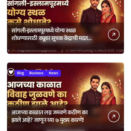
सांगली-इस्लामपूरमध्ये योग्य स्थळ
शोधण्यासाठी वधूवर सूचक केंद्राची मदत
कशी घ्यावी?
Blog
Business
News
आजच्या काळात लग्न जमवणे कठीण का
झाले आहे? जाणून घ्या ७ मुख्य कारणे!