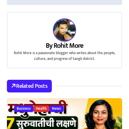
s
t
n
a
By
Rohit More
v
Rohit More is a passionate blogger who writes about the people,
culture, and progress of Sangli district.
i
g
Related Posts
a
t
Business
Health
News
i
o