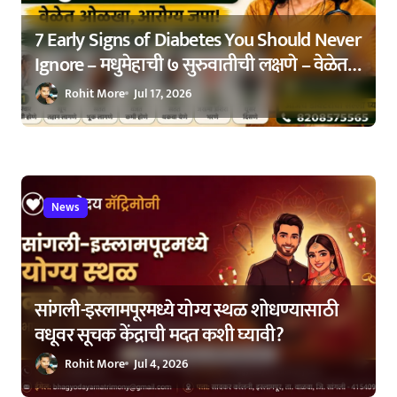
n
7 Early Signs of Diabetes You Should Never
Ignore – मधुमेहाची ७ सुरुवातीची लक्षणे – वेळेत
ओळखा, आरोग्य जपा
Rohit More
Jul 17, 2026
News
सांगली-इस्लामपूरमध्ये योग्य स्थळ शोधण्यासाठी
वधूवर सूचक केंद्राची मदत कशी घ्यावी?
Rohit More
Jul 4, 2026