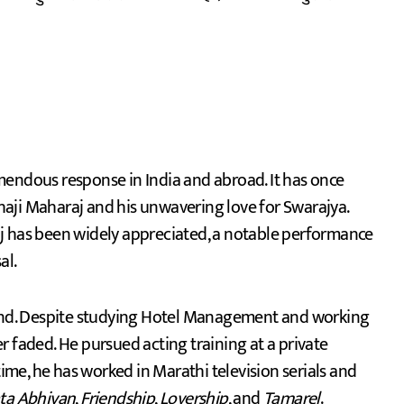
emendous response in India and abroad. It has once
aji Maharaj and his unwavering love for Swarajya.
j has been widely appreciated, a notable performance
al.
nd. Despite studying Hotel Management and working
ver faded. He pursued acting training at a private
time, he has worked in Marathi television serials and
ta Abhiyan
,
Friendship
,
Lovership
, and
Tamarel
.