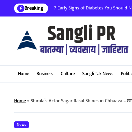
Skip
Breaking
7 Early Signs of Diabetes You Should Nev
to
content
Home
Business
Culture
Sangli Tak News
Politi
Home
»
Shirala’s Actor Sagar Rasal Shines in Chhaava – छ
News