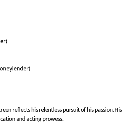
cer)
moneylender)
)
een reflects his relentless pursuit of his passion. His
ication and acting prowess.