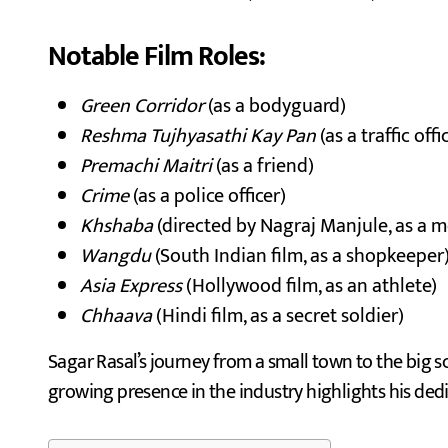
Notable Film Roles:
Green Corridor
(as a bodyguard)
Reshma Tujhyasathi Kay Pan
(as a traffic offi
Premachi Maitri
(as a friend)
Crime
(as a police officer)
Khshaba
(directed by Nagraj Manjule, as a 
Wangdu
(South Indian film, as a shopkeeper
Asia Express
(Hollywood film, as an athlete)
Chhaava
(Hindi film, as a secret soldier)
Sagar Rasal’s journey from a small town to the big scr
growing presence in the industry highlights his ded