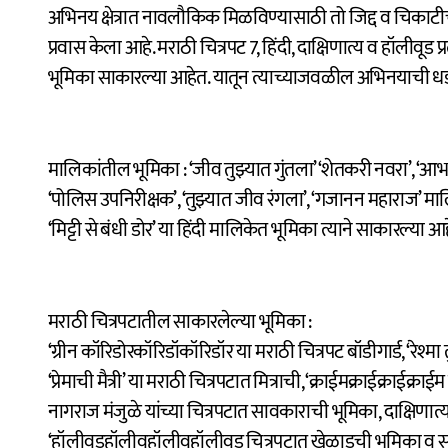
अभिनय क्षेत्रात नावलौकिक मिळविण्यासाठी तो जिद्द व चिकाटी
प्रवास केला आहे. मराठी चित्रपट 7, हिंदी, दाक्षिणात्य व हॉलीवूड 
भूमिका साकारल्या आहेत. यातून त्याच्याजवळील अभिनयाची धडप
मालिकांतील भूमिका : ‘जीव तुझ्यात गुंतला’ ‘शेतकरी नवरा’, ‘आ
‘पोलिस उपनिरीक्षक’, ‘तुझ्यात जीव रंगला’, ‘गजानन महाराज’ म
‘मिट्टी से बंधी डोर’ या हिंदी मालिकेत भूमिका त्याने साकारल्या आ
मराठी चित्रपटातील साकारलेल्या भूमिका :
‘ग्रीन कॉरिडोरकॉरिडॉकॉरिडॉर या मराठी चित्रपट बॉडीगार्ड, ‘रेश
‘प्रेमाची मैत्री’ या मराठी चित्रपटात मित्राची, ‘क्राईमक्राईक
नागराज मंजुळे यांच्या चित्रपटात सावकाराची भूमिका, दाक्षिणात्य
‘हॉलीवुडहॉलीवूहॉलीवूहॉलीवूड चित्रपटात खेळाडूची भूमिका व सध्य