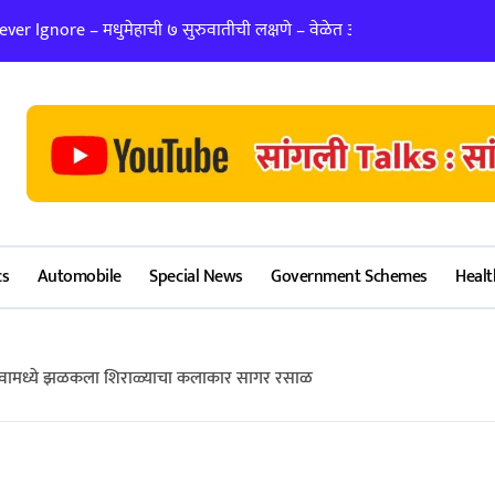
er Ignore – मधुमेहाची ७ सुरुवातीची लक्षणे – वेळेत ओळखा, आरोग्य जपा
लग्न ठरवताना कुंडल
cs
Automobile
Special News
Government Schemes
Healt
ावामध्ये झळकला शिराळ्याचा कलाकार सागर रसाळ