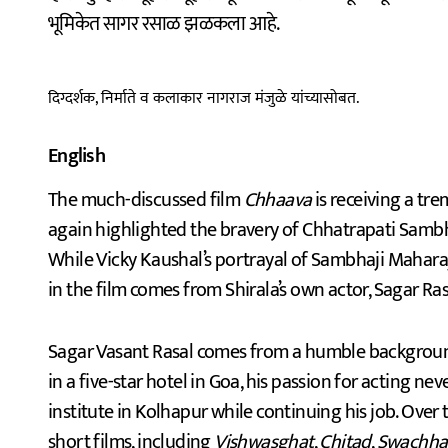
भूमिकेत सागर रसाळ झळकला आहे.
दिग्दर्शक, निर्माते व कलाकार नागराज मंजुळे यांच्यासोबत.
English
The much-discussed film
Chhaava
is receiving a tr
again highlighted the bravery of Chhatrapati Sambh
While Vicky Kaushal’s portrayal of Sambhaji Mahara
in the film comes from Shirala’s own actor, Sagar Ras
Sagar Vasant Rasal comes from a humble backgrou
in a five-star hotel in Goa, his passion for acting ne
institute in Kolhapur while continuing his job. Over 
short films, including
Vishwasghat
,
Chitad
,
Swachha