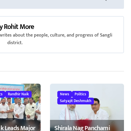
y
Rohit More
rites about the people, culture, and progress of Sangli
district.
cs
Randhir Naik
News
Politics
Satyajit Deshmukh
ik Leads Major
Shirala Nag Panchami