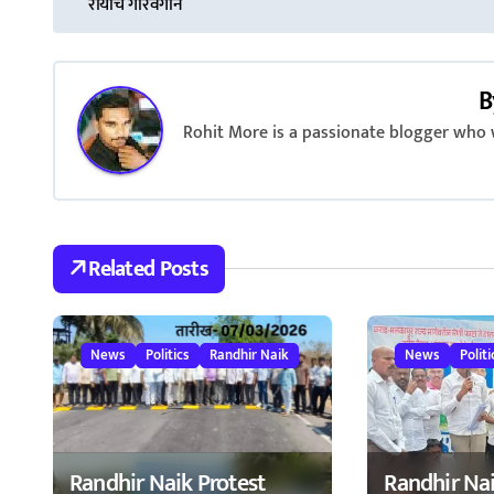
रायांचे गौरवगान
s
t
B
n
Rohit More is a passionate blogger who w
a
v
i
Related Posts
g
a
News
Politics
Randhir Naik
News
Politi
t
i
o
Randhir Naik Protest
Randhir Na