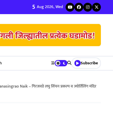
5
ी जुळवणी करण्याचे ५ मुख्य फायदे | Bhagyodaya Matrimony
Aug 2026, Wed
h
Subscribe
rao Naik – गिरजवडे लघु सिंचन प्रकल्प व ज्योर्तिलिंग मंदिर