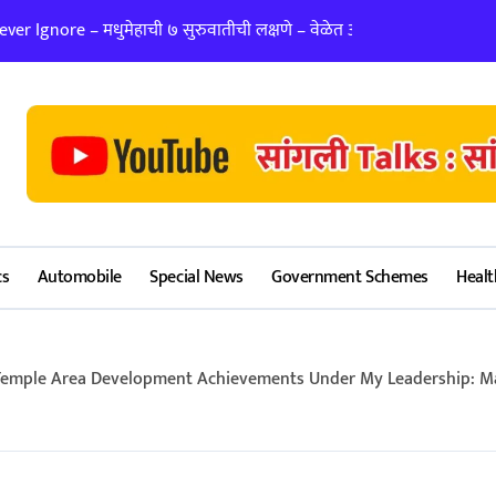
er Ignore – मधुमेहाची ७ सुरुवातीची लक्षणे – वेळेत ओळखा, आरोग्य जपा
लग्न ठरवताना कुंडल
cs
Automobile
Special News
Government Schemes
Healt
Temple Area Development Achievements Under My Leadership: Manasing