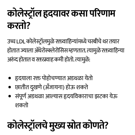
कोलेस्ट्रॉल हृदयावर कसा परिणाम
करतो?
उच्च LDL कोलेस्ट्रॉलमुळे रक्तवाहिन्यांमध्ये चरबीचे थर तयार
होतात ज्याला अ‍ॅथेरोस्क्लेरोसिस म्हणतात. त्यामुळे रक्तवाहिन्या
अरुंद होतात व रक्तप्रवाह कमी होतो. त्यामुळे:
हृदयाला रक्त पोहोचण्यात अडथळा येतो
छातीत दुखणे (अँजायना) होऊ शकते
संपूर्ण अडथळा आल्यास हृदयविकाराचा झटका येऊ
शकतो
कोलेस्ट्रॉलचे मुख्य स्रोत कोणते?