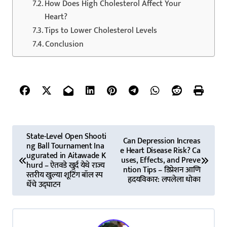
How Does High Cholesterol Affect Your
Heart?
Tips to Lower Cholesterol Levels
Conclusion
P
State-Level Open Shooti
Can Depression Increas
ng Ball Tournament Ina
o
e Heart Disease Risk? Ca
ugurated in Aitawade K
uses, Effects, and Preve
hurd – ऐतवडे खुर्द येथे राज्य
s
ntion Tips – डिप्रेशन आणि
स्तरीय खुल्या शूटिंग बॉल स्प
हृदयविकार: लपलेला धोका
र्धेचे उद्घाटन
t
n