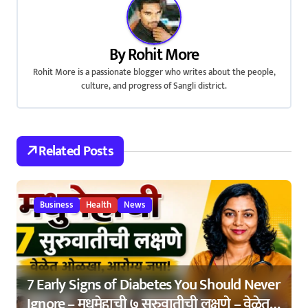
a
v
By
Rohit More
i
Rohit More is a passionate blogger who writes about the people,
culture, and progress of Sangli district.
g
a
t
Related Posts
i
o
Business
Health
News
n
7 Early Signs of Diabetes You Should Never
Ignore – मधुमेहाची ७ सुरुवातीची लक्षणे – वेळेत