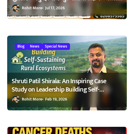
ओळखा, आरोग्य जपा
Rohit More
Jul 17, 2026
Blog
News
Special News
Shruti Patil Shirala: An Inspiring Case
Study on Leadership Building Self-
Sustaining Rural Ecosystems in
Rohit More
Feb 19, 2026
Maharashtra 2026