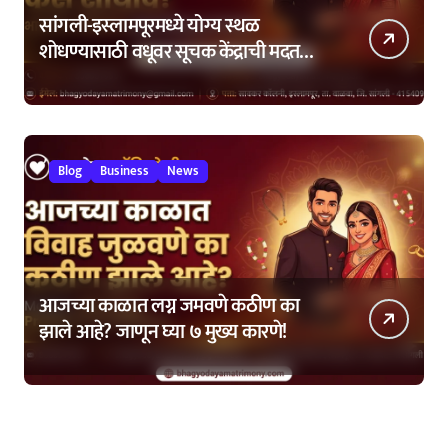
सांगली-इस्लामपूरमध्ये योग्य स्थळ
शोधण्यासाठी वधूवर सूचक केंद्राची मदत
कशी घ्यावी?
Blog
Business
News
आजच्या काळात लग्न जमवणे कठीण का
झाले आहे? जाणून घ्या ७ मुख्य कारणे!