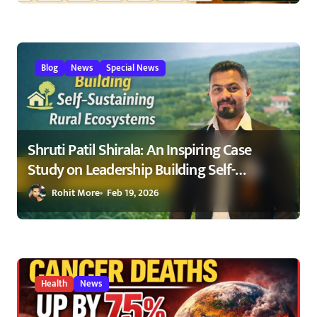
Blog
News
Special News
Shruti Patil Shirala: An Inspiring Case
Study on Leadership Building Self-
Sustaining Rural Ecosystems in
Rohit More
Feb 19, 2026
Maharashtra 2026
Health
News