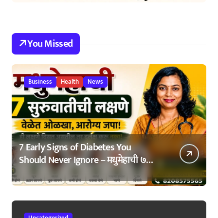
You Missed
Business
Health
News
7 Early Signs of Diabetes You
Should Never Ignore – मधुमेहाची ७
सुरुवातीची लक्षणे – वेळेत ओळखा, आरोग्य
जपा