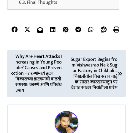
Final Thoughts
P
Why Are Heart Attacks I
Sugar Export Begins fro
ncreasing in Young Peo
o
m Vishwasrao Naik Sug
ple? Causes and Preven
ar Factory in Chikhali –
tion – तरुणांमध्ये हृदय
s
चिखलीतील विश्वासराव नाई
विकाराच्या झटक्यांची वाढती
क साखर कारखान्यातून पर
समस्या: कारणे आणि प्रतिबंध
देशात साखर निर्यातीला प्रारंभ
t
उपाय
n
a
v