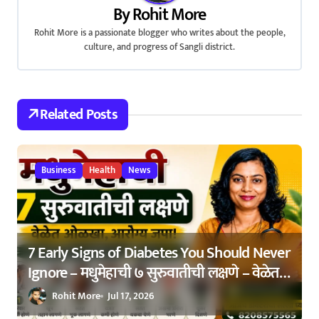
i
By
Rohit More
Rohit More is a passionate blogger who writes about the people,
g
culture, and progress of Sangli district.
a
t
Related Posts
i
o
Business
Health
News
n
7 Early Signs of Diabetes You Should Never
Ignore – मधुमेहाची ७ सुरुवातीची लक्षणे – वेळेत
ओळखा, आरोग्य जपा
Rohit More
Jul 17, 2026