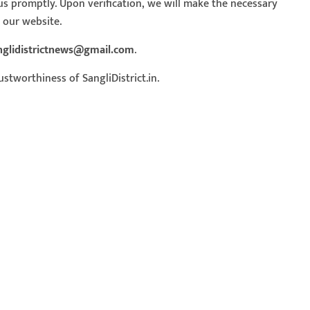
us promptly. Upon verification, we will make the necessary
f our website.
nglidistrictnews@gmail.com
.
stworthiness of SangliDistrict.in.