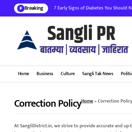
Skip
Breaking
7 Early Signs of Diabetes You Should Nev
to
content
Home
Business
Culture
Sangli Tak News
Politi
Correction Policy
Home
»
Correction Polic
At SangliDistrict.in, we strive to provide accurate and up