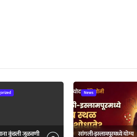
orized
News
ताना कुंडली जुळवणी
सांगली-इस्लामपूरमध्ये योग्य