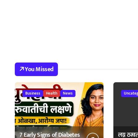
You Missed
Business
Health
News
Uncateg
7 Early Signs of Diabetes
लग्न ठरव