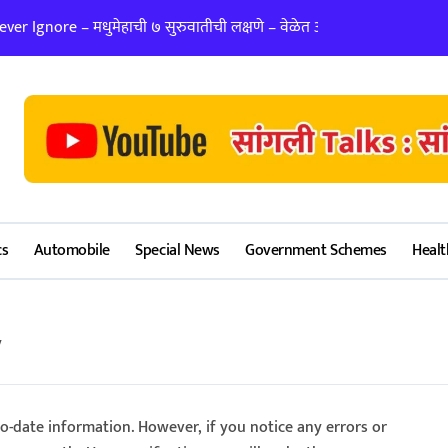
er Ignore – मधुमेहाची ७ सुरुवातीची लक्षणे – वेळेत ओळखा, आरोग्य जपा
लग्न ठरवताना कुंडल
cs
Automobile
Special News
Government Schemes
Healt
y
-to-date information. However, if you notice any errors or